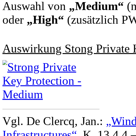
Auswahl von
„Medium“
(n
oder
„High“
(zusätzlich P
Auswirkung Stong Private 
Vgl. De Clercq, Jan.:
„Wind
Infrastructures“
, K. 13.4.4 