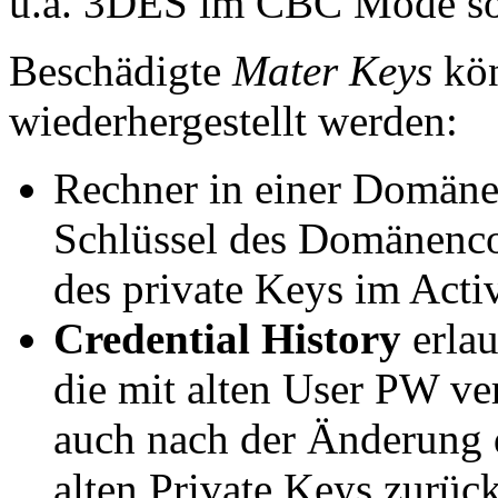
u.a. 3DES im CBC Mode so
Beschädigte
Mater Keys
kön
wiederhergestellt werden:
Rechner in einer Domäne 
Schlüssel des Domänencon
des private Keys im Acti
Credential History
erlau
die mit alten User PW ve
auch nach der Änderung 
alten Private Keys zurüc